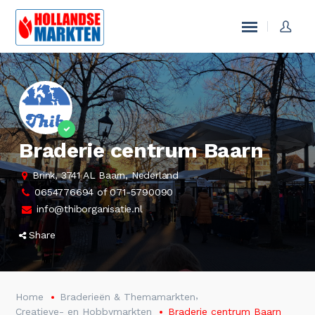
Braderie centrum Baarn
Brink, 3741 AL Baarn, Nederland
0654776694 of 071-5790090
info@thiborganisatie.nl
Share
,
Home
Braderieën & Themamarkten
Creatieve- en Hobbymarkten
Braderie centrum Baarn