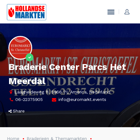
Braderie Center Parcs Het
Meerdal
Laagheideweg 11, 5966 PL America, Nederland
06-22375905
info@euromarkt.events
Share
Home
Braderieën & Themamarkten