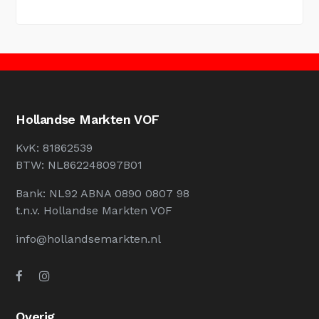
Hollandse Markten VOF
KvK: 81862539
BTW: NL862248097B01
Bank: NL92 ABNA 0890 0807 98
t.n.v. Hollandse Markten VOF
info@hollandsemarkten.nl
Overig