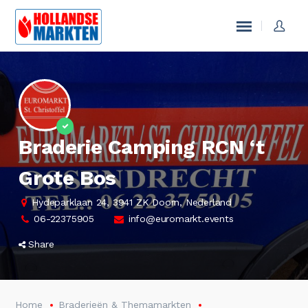
Braderie Camping RCN ‘t
Grote Bos
Hydeparklaan 24, 3941 ZK Doorn, Nederland
06-22375905
info@euromarkt.events
Share
Home
Braderieën & Themamarkten