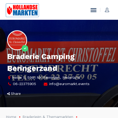
Braderie Camping
Beringerzand
Heide 5, 5981 NX Panningen, Nederland
06-22375905
info@euromarkt.events
Share
Home
Braderieën & Themamarkten