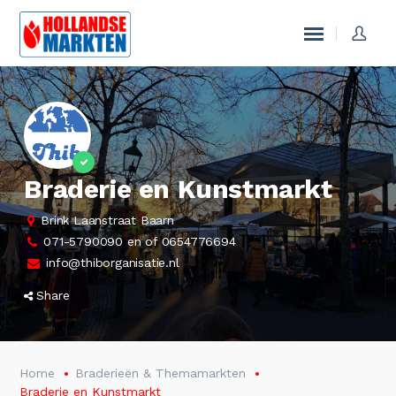
Braderie en Kunstmarkt
Brink Laanstraat Baarn
071-5790090 en of 0654776694
info@thiborganisatie.nl
Share
Home
Braderieën & Themamarkten
Braderie en Kunstmarkt