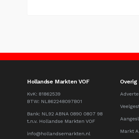
Hollandse Markten VOF
Overig
KvK: 81862539
Adverte
BTW: NL862248097B01
Veelges
Bank: NL92 ABNA 0890 0807 98
Aangesl
t.n.v. Hollandse Markten VOF
Markt 
info@hollandsemarkten.nl