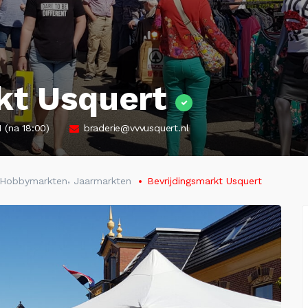
kt Usquert
 (na 18:00)
braderie@vvvusquert.nl
,
n Hobbymarkten
Jaarmarkten
Bevrijdingsmarkt Usquert