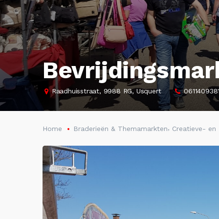
Bevrijdingsmar
Raadhuisstraat, 9988 RG, Usquert
0611409381
,
Home
Braderieën & Themamarkten
Creatieve- e