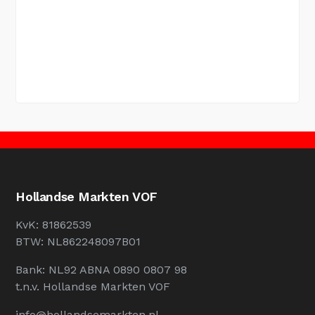
Hollandse Markten VOF
KvK: 81862539
BTW: NL862248097B01
Bank: NL92 ABNA 0890 0807 98
t.n.v. Hollandse Markten VOF
info@hollandsemarkten.nl