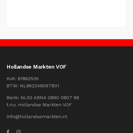
Hollandse Markten VOF
KvK: 81862539
BTW: NL862248097B01
Bank: NL92 ABNA 0890 0807 98
t.n.v. Hollandse Markten VOF
info@hollandsemarkten.nl