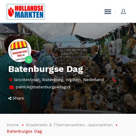
Batenburgse Dag
Grootestraat, Batenburg, Wijchen, Nederland
-
patrick@batenburgsedag.nl
Share
,
Home
Braderieën & Themamarkten
Jaarmarkten
Batenburgse Dag