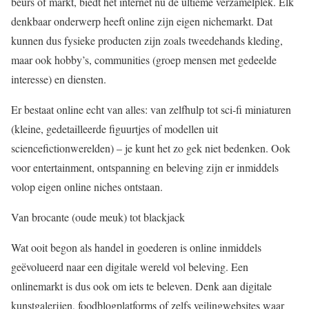
beurs of markt, biedt het internet nu de ultieme verzamelplek. Elk
denkbaar onderwerp heeft online zijn eigen nichemarkt. Dat
kunnen dus fysieke producten zijn zoals tweedehands kleding,
maar ook hobby’s, communities (groep mensen met gedeelde
interesse) en diensten.
Er bestaat online echt van alles: van zelfhulp tot sci-fi miniaturen
(kleine, gedetailleerde figuurtjes of modellen uit
sciencefictionwerelden) – je kunt het zo gek niet bedenken. Ook
voor entertainment, ontspanning en beleving zijn er inmiddels
volop eigen online niches ontstaan.
Van brocante (oude meuk) tot blackjack
Wat ooit begon als handel in goederen is online inmiddels
geëvolueerd naar een digitale wereld vol beleving. Een
onlinemarkt is dus ook om iets te beleven. Denk aan digitale
kunstgalerijen, foodblogplatforms of zelfs veilingwebsites waar