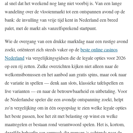
al snel dat het weekend nog lang niet voorbij is. Van een lange
wandeling over de vlooienmarkt tot een ontspannen avond op de
bank: de invulling van vrije tijd kent in Nederland een breed
palet, met de markt als vanzelfsprekend startpunt.
Wie de overgang van een drukke marktdag naar een rustige avond
zoekt, oriënteert zich steeds vaker op de
beste online casinos
Nederland
via vergelijkingsgidsen die de legale opties voor 2026
op een rij zetten. Zulke overzichten kijken niet alleen naar de
welkomstbonussen en het aanbod aan gratis spins, maar ook naar
de variatie in spellen — denk aan slots, klassieke tafelspellen en
live varianten — en naar de betrouwbaarheid en uitbetaling. Voor
de Nederlandse speler die een avondje ontspanning zoekt, helpt
zo’n vergelijking om in één oogopslag te zien welke legale opties
het beste passen, hoe het zit met belasting op winst en welke
maatregelen er bestaan rond verantwoord spelen. Het is, kortom,
dezelfde behoefte aan vermaak die mensen ‘s ochtends naar de