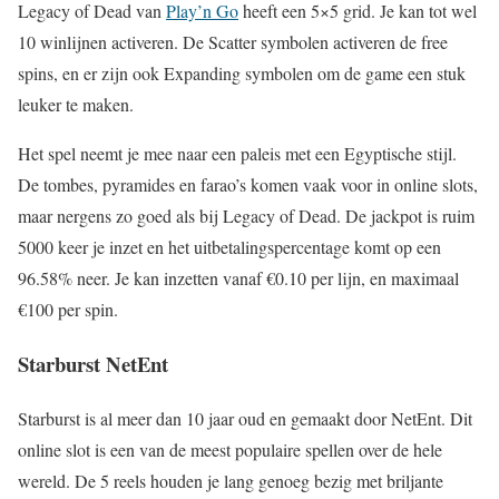
Legacy of Dead van
Play’n Go
heeft een 5×5 grid. Je kan tot wel
10 winlijnen activeren. De Scatter symbolen activeren de free
spins, en er zijn ook Expanding symbolen om de game een stuk
leuker te maken.
Het spel neemt je mee naar een paleis met een Egyptische stijl.
De tombes, pyramides en farao’s komen vaak voor in online slots,
maar nergens zo goed als bij Legacy of Dead. De jackpot is ruim
5000 keer je inzet en het uitbetalingspercentage komt op een
96.58% neer. Je kan inzetten vanaf €0.10 per lijn, en maximaal
€100 per spin.
Starburst NetEnt
Starburst is al meer dan 10 jaar oud en gemaakt door NetEnt. Dit
online slot is een van de meest populaire spellen over de hele
wereld. De 5 reels houden je lang genoeg bezig met briljante