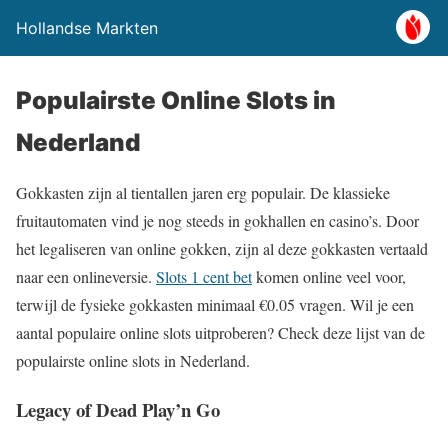
Hollandse Markten
Populairste Online Slots in
Nederland
Gokkasten zijn al tientallen jaren erg populair. De klassieke
fruitautomaten vind je nog steeds in gokhallen en casino’s. Door
het legaliseren van online gokken, zijn al deze gokkasten vertaald
naar een onlineversie.
Slots 1 cent bet
komen online veel voor,
terwijl de fysieke gokkasten minimaal €0.05 vragen. Wil je een
aantal populaire online slots uitproberen? Check deze lijst van de
populairste online slots in Nederland.
Legacy of Dead Play’n Go