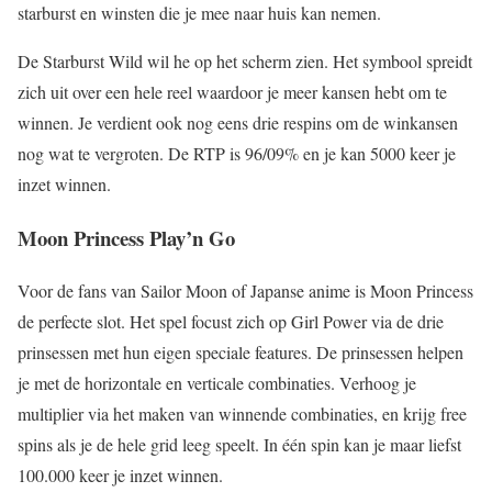
starburst en winsten die je mee naar huis kan nemen.
De Starburst Wild wil he op het scherm zien. Het symbool spreidt
zich uit over een hele reel waardoor je meer kansen hebt om te
winnen. Je verdient ook nog eens drie respins om de winkansen
nog wat te vergroten. De RTP is 96/09% en je kan 5000 keer je
inzet winnen.
Moon Princess Play’n Go
Voor de fans van Sailor Moon of Japanse anime is Moon Princess
de perfecte slot. Het spel focust zich op Girl Power via de drie
prinsessen met hun eigen speciale features. De prinsessen helpen
je met de horizontale en verticale combinaties. Verhoog je
multiplier via het maken van winnende combinaties, en krijg free
spins als je de hele grid leeg speelt. In één spin kan je maar liefst
100.000 keer je inzet winnen.