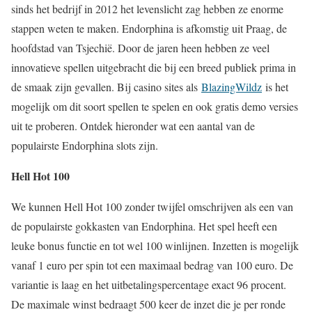
sinds het bedrijf in 2012 het levenslicht zag hebben ze enorme
stappen weten te maken. Endorphina is afkomstig uit Praag, de
hoofdstad van Tsjechië. Door de jaren heen hebben ze veel
innovatieve spellen uitgebracht die bij een breed publiek prima in
de smaak zijn gevallen. Bij casino sites als
BlazingWildz
is het
mogelijk om dit soort spellen te spelen en ook gratis demo versies
uit te proberen. Ontdek hieronder wat een aantal van de
populairste Endorphina slots zijn.
Hell Hot 100
We kunnen Hell Hot 100 zonder twijfel omschrijven als een van
de populairste gokkasten van Endorphina. Het spel heeft een
leuke bonus functie en tot wel 100 winlijnen. Inzetten is mogelijk
vanaf 1 euro per spin tot een maximaal bedrag van 100 euro. De
variantie is laag en het uitbetalingspercentage exact 96 procent.
De maximale winst bedraagt 500 keer de inzet die je per ronde