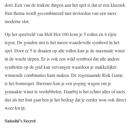
doet. Een van de leukste dingen aan het spel is dat er een klassiek
fruit thema wordt gecombineerd met invloeden van een meer
moderne slot.
Op het speelveld van Hell Hot 100 kom je 5 rollen en 4 rijen
tegen. De gouden ster is het meest waardevolle symbool in het
spel. Door er 5 te draaien op alle rollen kun je de maximale winst
in de wacht slepen. Er is ook een wild symbool dat alle andere
symbolen op de grid kan vervangen waardoor je makkelijker
winnende combinaties kunt maken. De zogenaamde Risk Game
is het bonusspel. Hiermee kun je een poging wagen om je
gemaakte winst te verdubbelen. Daarbij is het echter alles of niets,
dus als het fout gaat ben je het bedrag dat je eerder won ook direct
weer kwijt.
Satoshi’s Secret