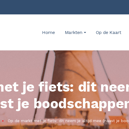
Home
Markten
Op de Kaart
t je fiets: dit nee
st je boodschappe
Op de markt met je fiets: dit neem je altijd mee (naast je b