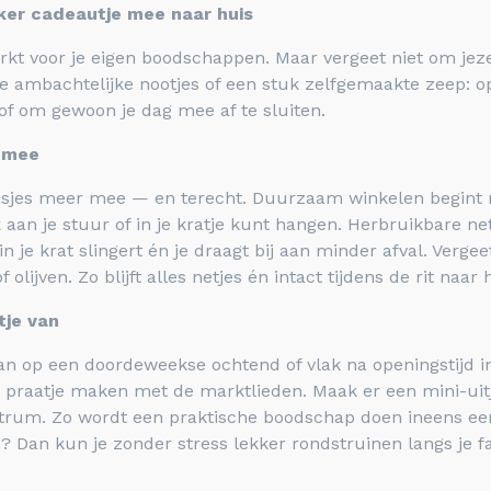
ker cadeautje mee naar huis
arkt voor je eigen boodschappen. Maar vergeet niet om jeze
je ambachtelijke nootjes of een stuk zelfgemaakte zeep: op
of om gewoon je dag mee af te sluiten.
 mee
sjes meer mee — en terecht. Duurzaam winkelen begint m
 aan je stuur of in je kratje kunt hangen. Herbruikbare ne
in je krat slingert én je draagt bij aan minder afval. Vergee
ijven. Zo blijft alles netjes én intact tijdens de rit naar 
tje van
an op een doordeweekse ochtend of vlak na openingstijd in
 praatje maken met de marktlieden. Maak er een mini-uitje
trum. Zo wordt een praktische boodschap doen ineens een
n? Dan kun je zonder stress lekker rondstruinen langs je f