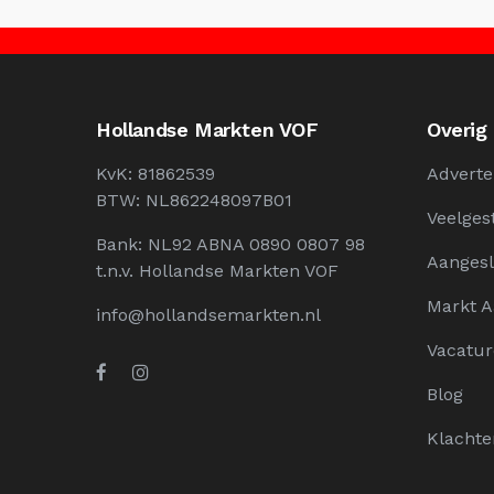
Hollandse Markten VOF
Overig
KvK: 81862539
Adverte
BTW: NL862248097B01
Veelges
Bank: NL92 ABNA 0890 0807 98
Aangesl
t.n.v. Hollandse Markten VOF
Markt 
info@hollandsemarkten.nl
Vacatur
Blog
Klachte