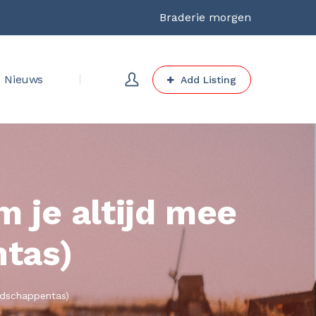
Braderie morgen
Nieuws
Add Listing
m je altijd mee
ntas)
oodschappentas)