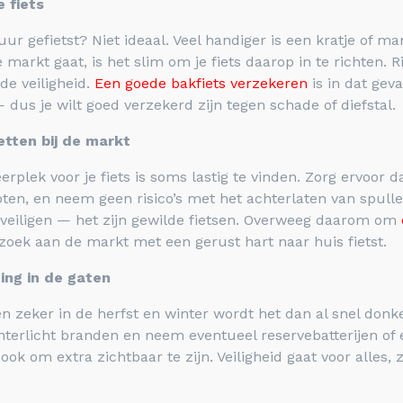
 fiets
ur gefietst? Niet ideaal. Veel handiger is een kratje of mand
markt gaat, is het slim om je fiets daarop in te richten. R
de veiligheid.
Een goede bakfiets verzekeren
is in dat gev
dus je wilt goed verzekerd zijn tegen schade of diefstal.
zetten bij de markt
lek voor je fiets is soms lastig te vinden. Zorg ervoor dat 
ten, en neem geen risico’s met het achterlaten van spulle
eveiligen — het zijn gewilde fietsen. Overweeg daarom om
zoek aan de markt met een gerust hart naar huis fietst.
ing in de gaten
n zeker in de herfst en winter wordt het dan al snel donk
achterlicht branden en neem eventueel reservebatterijen o
ok om extra zichtbaar te zijn. Veiligheid gaat voor alles, 