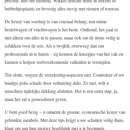
precisie, niet om snelheid. Wikkel delicate items in dekens of
bubbeltjesplastic en bevestig alles stevig met riemen of touwen.
De keuze van voertuig is van cruciaal belang; een ruime
bestelwagen of vrachtwagen is het beste. Onthoud, het gaat er
niet alleen om alles in te passen, maar ook om de items veilig te
schikken voor de reis. Als u twijfelt, overweeg dan om
professionals in te huren – zij kennen de kneepjes van het vak en
kunnen u helpen veelvoorkomende valkuilen te vermijden.
Ten slotte, vergeet de verzekeringsaspecten niet. Controleer of uw
huidige polis schade door verhuizing dekt. Zo niet, wilt u
misschien tijdelijke dekking afsluiten. Het is een extra stap, ja,
maar het zal u gemoedsrust geven.
U bent goed bezig – u omarmt de groene, economische keuze van
gebruikte meubels. Met deze tips krijgt u uw schatten veilig thuis,
klaar om aan hun nieuwe hoofdstuk met u te beginnen.