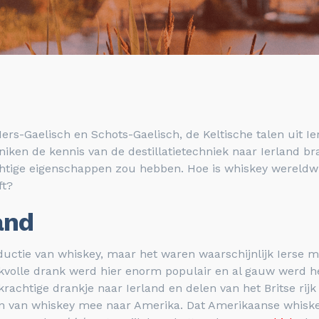
 Iers-Gaelisch en Schots-Gaelisch, de Keltische talen uit 
ken de kennis van de destillatietechniek naar Ierland bra
chtige eigenschappen zou hebben. Hoe is whiskey wereldw
ft?
and
ctie van whiskey, maar het waren waarschijnlijk Ierse mi
olle drank werd hier enorm populair en al gauw werd het
rachtige drankje naar Ierland en delen van het Britse rij
n van whiskey mee naar Amerika. Dat Amerikaanse whiskey 