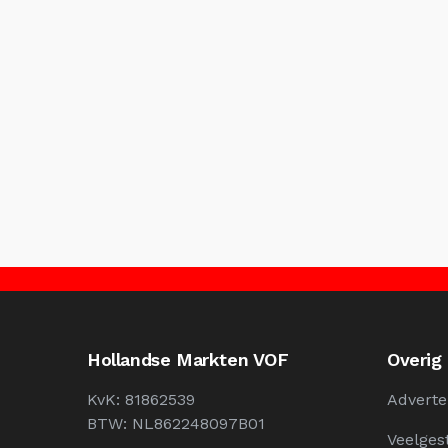
Hollandse Markten VOF
Overig
KvK: 81862539
Adverte
BTW: NL862248097B01
Veelges