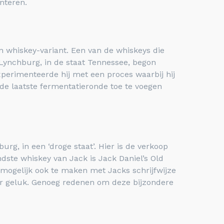
nteren.
 whiskey-variant. Een van de whiskeys die
 Lynchburg, in de staat Tennessee, begon
xperimenteerde hij met een proces waarbij hij
n de laatste fermentatieronde toe te voegen
rg, in een ‘droge staat’. Hier is de verkoop
ste whiskey van Jack is Jack Daniel’s Old
t mogelijk ook te maken met Jacks schrijfwijze
oor geluk. Genoeg redenen om deze bijzondere