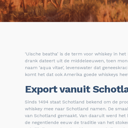
‘Uische beatha’ is de term voor whiskey in het
drank dateert uit de middeleeuwen, toen monni
naam ‘aqua vitae’, levenswater dat geneeskra
komt het dat ook Amerika goede whiskeys hee
Export vanuit Schotl
Sinds 1494 staat Schotland bekend om de produ
whiskey mee naar Schotland namen. De smaakv
van Schotland gemaakt. Van daaruit werd het k
de negentiende eeuw de traditie van het stoke