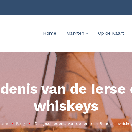
Home
Markten
Op de Kaart
denis van de Ierse
whiskeys
Home
Blog
De geschiedenis van de Ierse en Schotse whiske