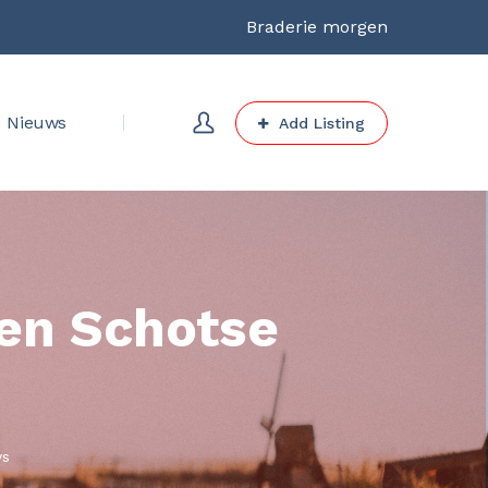
Braderie morgen
Nieuws
Add Listing
 en Schotse
ys