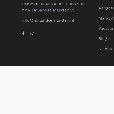
Bank: NL92 ABNA 0890 0807 98
Aangesl
t.n.v. Hollandse Markten VOF
Markt 
info@hollandsemarkten.nl
Vacatur
Blog
Klachte
© 1998 - 2025 HOLLANDSE MARKTEN. ALL RIGHTS RESERVE