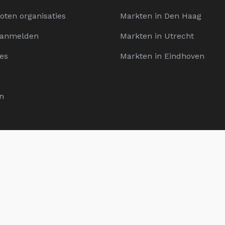
oten organisaties
Markten in Den Haag
Aanmelden
Markten in Utrecht
es
Markten in Eindhoven
n
D