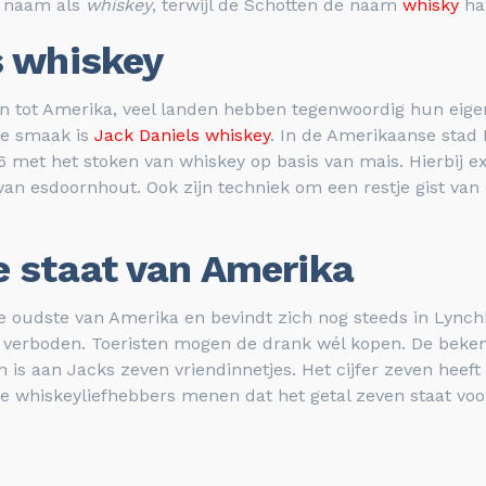
de naam als
whiskey
, terwijl de Schotten de naam
whisky
ha
s whiskey
 tot Amerika, veel landen hebben tegenwoordig hun eigen
nde smaak is
Jack Daniels whiskey
. In de Amerikaanse stad
6 met het stoken van whiskey op basis van mais. Hierbij e
l van esdoornhout. Ook zijn techniek om een restje gist va
e staat van Amerika
de oudste van Amerika en bevindt zich nog steeds in Lynchbu
 verboden. Toeristen mogen de drank wél kopen. De bekend
 is aan Jacks zeven vriendinnetjes. Het cijfer zeven heef
ere whiskeyliefhebbers menen dat het getal zeven staat v