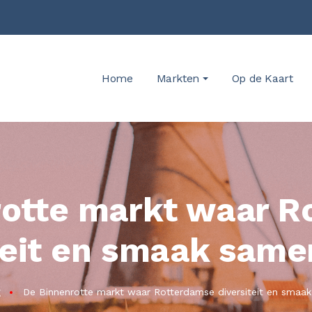
Home
Markten
Op de Kaart
rotte markt waar R
iteit en smaak sam
g
De Binnenrotte markt waar Rotterdamse diversiteit en sma