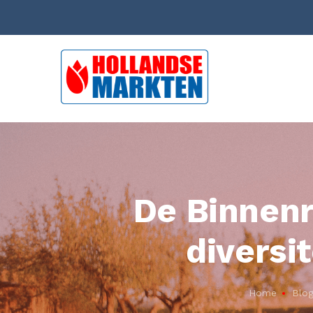
De Binnen
divers
Home
Blo