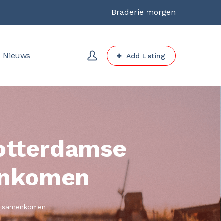
Braderie morgen
Nieuws
Add Listing
otterdamse
enkomen
ak samenkomen