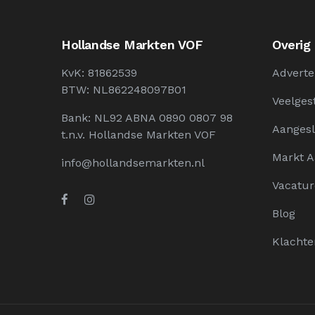
Hollandse Markten VOF
Overig
KvK: 81862539
Adverte
BTW: NL862248097B01
Veelges
Bank: NL92 ABNA 0890 0807 98
Aangesl
t.n.v. Hollandse Markten VOF
Markt 
info@hollandsemarkten.nl
Vacatur
Blog
Klachte