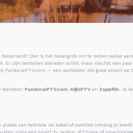
n Nederland? Dan is het belangrijk om te weten welke aanb
. Er zijn tientallen diensten actief, maar slechts een paar
bij PandoraIPTV.com — een aanbieder die goed scoort op 
TV-diensten:
PandoraIPTV.com
,
KijkIPTV
en
Zappflix
. Je l
n plaats van televisie via kabel of satelliet ontvang je beeld
araten zoals een smart-tv, laptop, IPTV-box of smartphone