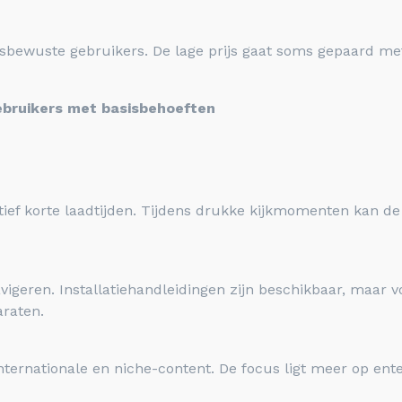
rijsbewuste gebruikers. De lage prijs gaat soms gepaard m
ebruikers met basisbehoeften
atief korte laadtijden. Tijdens drukke kijkmomenten kan d
avigeren. Installatiehandleidingen zijn beschikbaar, maar 
araten.
nternationale en niche-content. De focus ligt meer op ent