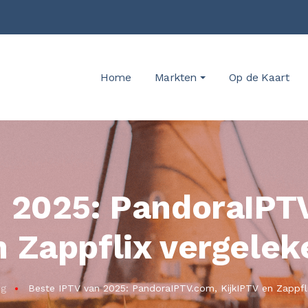
Home
Markten
Op de Kaart
n 2025: PandoraIPTV
n Zappflix vergelek
og
Beste IPTV van 2025: PandoraIPTV.com, KijkIPTV en Zappfli