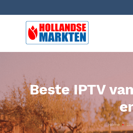
Beste IPTV va
e
Home
Bl