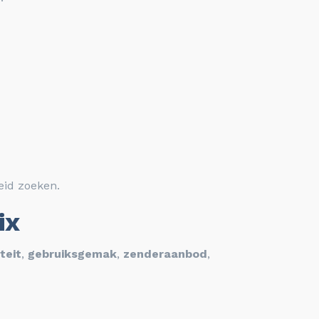
heid zoeken.
ix
iteit
,
gebruiksgemak
,
zenderaanbod
,