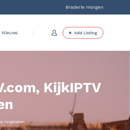
Braderie morgen
Nieuws
Add Listing
.com, KijkIPTV
en
x vergeleken