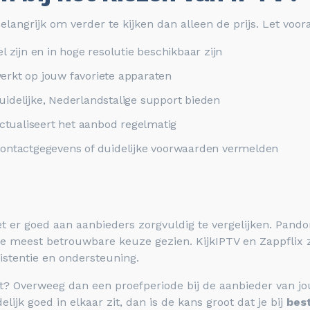
elangrijk om verder te kijken dan alleen de prijs. Let voora
l zijn en in hoge resolutie beschikbaar zijn
werkt op jouw favoriete apparaten
idelijke, Nederlandstalige support bieden
tualiseert het aanbod regelmatig
contactgegevens of duidelijke voorwaarden vermelden
t er goed aan aanbieders zorgvuldig te vergelijken. Pandor
e meest betrouwbare keuze gezien. KijkIPTV en Zappflix zi
sistentie en ondersteuning.
kt? Overweeg dan een proefperiode bij de aanbieder van jo
lijk goed in elkaar zit, dan is de kans groot dat je bij
bes