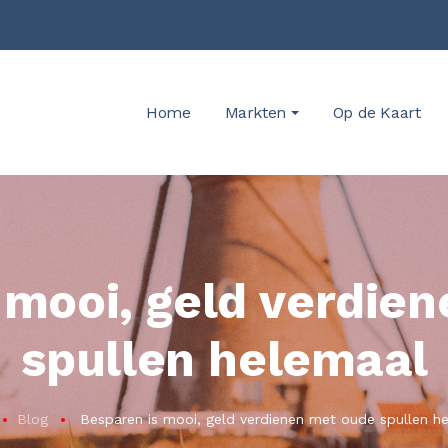
Home
Markten
Op de Kaart
 mooi, geld verdie
spullen helemaal
Blog
Besparen is mooi, geld verdienen met oude spullen h