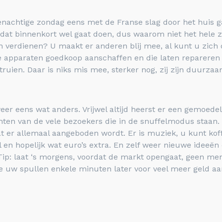
achtige zondag eens met de Franse slag door het huis gaa
 u dat binnenkort wel gaat doen, dus waarom niet het hel
erdienen? U maakt er anderen blij mee, al kunt u zich da
e apparaten goedkoop aanschaffen en die laten repareren
uien. Daar is niks mis mee, sterker nog, zij zijn duurzaa
er eens wat anders. Vrijwel altijd heerst er een gemoedel
ten van de vele bezoekers die in de snuffelmodus staan. 
t er allemaal aangeboden wordt. Er is muziek, u kunt koff
 en hopelijk wat euro’s extra. En zelf weer nieuwe ideeën
 Tip: laat ‘s morgens, voordat de markt opengaat, geen 
e uw spullen enkele minuten later voor veel meer geld aa