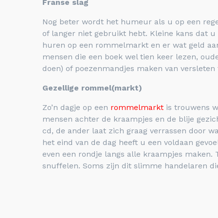
Franse slag
Nog beter wordt het humeur als u op een regen
of langer niet gebruikt hebt. Kleine kans dat
huren op een rommelmarkt en er wat geld aan v
mensen die een boek wel tien keer lezen, oud
doen) of poezenmandjes maken van versleten tr
Gezellige rommel(markt)
Zo’n dagje op een
rommelmarkt
is trouwens we
mensen achter de kraampjes en de blije gezich
cd, de ander laat zich graag verrassen door wa
het eind van de dag heeft u een voldaan gevoel
even een rondje langs alle kraampjes maken.
snuffelen. Soms zijn dit slimme handelaren di