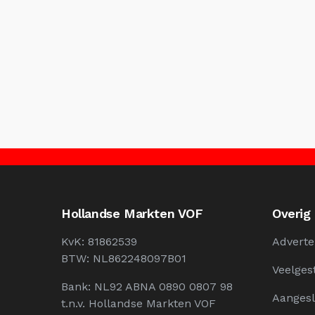
Hollandse Markten VOF
Overig
KvK: 81862539
Adverte
BTW: NL862248097B01
Veelges
Bank: NL92 ABNA 0890 0807 98
Aangesl
t.n.v. Hollandse Markten VOF