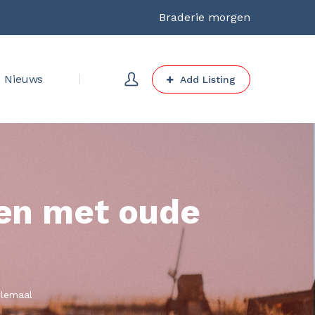
Braderie morgen
Nieuws
Add Listing
nen met oude
elemaal