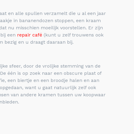
t en alle spullen verzamelt die u al een jaar
e zaakje in bananendozen stoppen, een kraam
t nu misschien moeilijk voorstellen. Er zijn
 bij een
repair café
(kunt u zelf trouwens ook
m bezig en u draagt daaraan bij.
ijke sfeer, door de vrolijke stemming van de
De één is op zoek naar een obscure plaat of
ie, een biertje en een broodje halen en aan
 opgedaan, want u gaat natuurlijk zelf ook
mensen van andere kramen tussen uw koopwaar
nbieden.