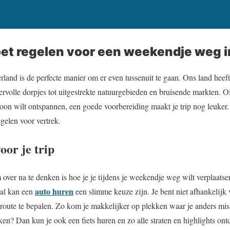
oet regelen voor een weekendje weg i
nd is de perfecte manier om er even tussenuit te gaan. Ons land heeft 
ervolle dorpjes tot uitgestrekte natuurgebieden en bruisende markten. Of
woon wilt ontspannen, een goede voorbereiding maakt je trip nog leuker. 
egelen voor vertrek.
oor je trip
ver na te denken is hoe je je tijdens je weekendje weg wilt verplaatsen,
auto huren
val kan een
een slimme keuze zijn. Je bent niet afhankelijk
 route te bepalen. Zo kom je makkelijker op plekken waar je anders mis
ken? Dan kun je ook een fiets huren en zo alle straten en highlights on