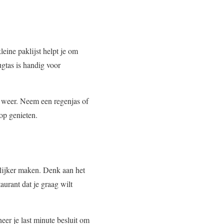
eine paklijst helpt je om
gtas is handig voor
t weer. Neem een regenjas of
op genieten.
elijker maken. Denk aan het
taurant dat je graag wilt
eer je last minute besluit om