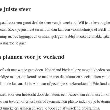
 juiste sfeer
alt voor een groot deel de sfeer van je weekend. Wil je de levendighe
ideaal. Zoek je juist rust en natuur, dan kan een vakantiehuisje of B&B 
ing met de ligging: een centraal gelegen verblijf maakt het makkelijker
s naartoe te gaan.
n plannen voor je weekend
of valt met wat je gaat doen. Nederland biedt talloze mogelijkheden om
ldige manier om kennis te maken met de cultuur en specialiteiten van 
m, de kaasmarkt in Alkmaar of gezellige streekmarkten in Friesland e
ezen voor een fietstocht door de natuur, een bezoek aan een museum of
 van tevoren of er festivals of evenementen plaatsvinden op je bestem
t unieke ervaringen en zorg je voor een afwisselend programma.