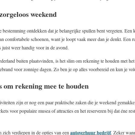
 zorgeloos weekend
je bestemming ontdekken dat je belangrijke spullen bent vergeten. Een kl
an comfortabele schoenen, want je loopt vaak meer dan je denkt. Een ru
is juist weer handig voor in de avond.
ederland buiten plaatsvinden, is het slim om rekening te houden met he
brand voor zonnige dagen. Zo ben je op alles voorbereid en kun je vol
’s om rekening mee te houden
ctiviteiten zijn er nog een paar praktische zaken die je weekend gemakk
ckets voor populaire musea of attracties en het reserveren bij dat éne res
autoverhuur bedrijf
kan zich verdiepen in de opties van een
. Zeker wann